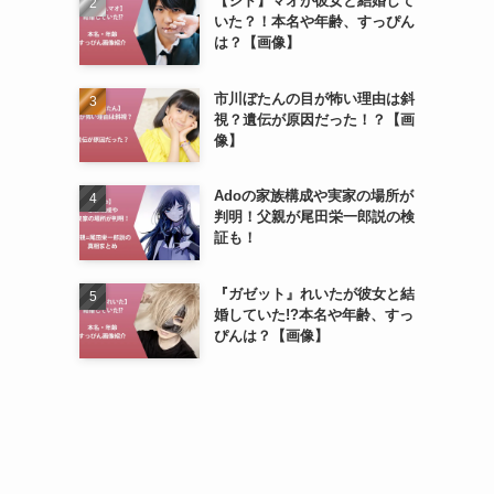
【シド】マオが彼女と結婚して
いた？！本名や年齢、すっぴん
き
は？【画像】
市川ぼたんの目が怖い理由は斜
視？遺伝が原因だった！？【画
像】
Adoの家族構成や実家の場所が
判明！父親が尾田栄一郎説の検
証も！
『ガゼット』れいたが彼女と結
婚していた!?本名や年齢、すっ
ぴんは？【画像】