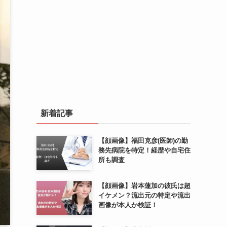
新着記事
【顔画像】福田克彦(医師)の勤
務先病院を特定！経歴や自宅住
所も調査
【顔画像】岩本蓮加の彼氏は超
イケメン？流出元の特定や流出
画像が本人か検証！