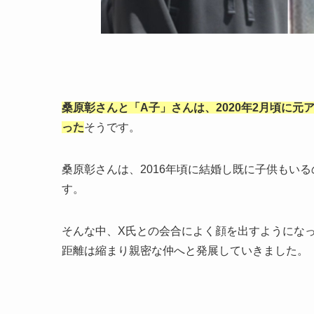
桑原彰さんと「A子」さんは、2020年2月頃に
った
そうです。
桑原彰さんは、2016年頃に結婚し既に子供もい
す。
そんな中、X氏との会合によく顔を出すようにな
距離は縮まり親密な仲へと発展していきました。