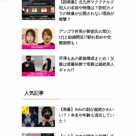
【顔画像】北九州マクドナルド
犯人の名前や特徴は？防犯カメ
ラの映像が公開されない理由が
衝撃？
アンゴラ村長が新彼氏の茸(た
け)と結婚間近!?馴れ初めや交
際期間も！
芹澤もあの家族構成まとめ！父
親は後藤祐樹で母親は超絶美人
ギャル!?
人気記事
【画像】Adoの顔が超絶かわい
い？！本名や年齢も流出してい
は
た！