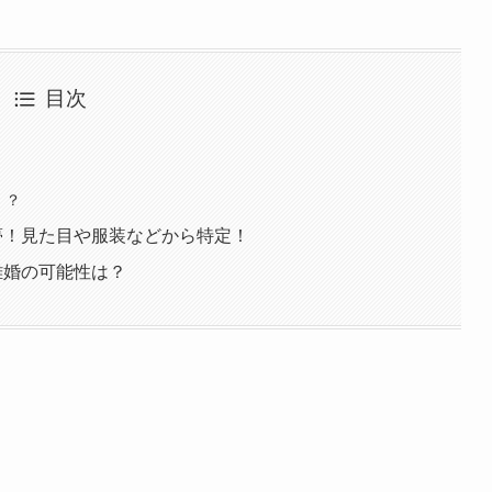
目次
）？
夢！見た目や服装などから特定！
離婚の可能性は？