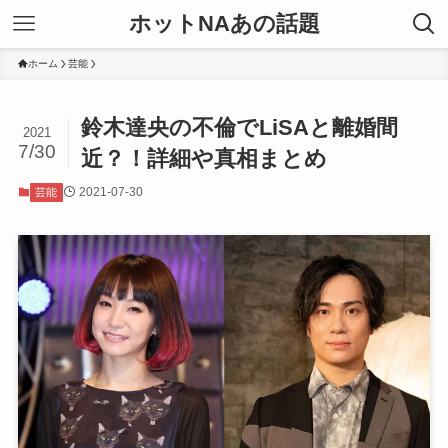
ホットNAあの話題
ホーム
芸能
鈴木達央の不倫でLiSAと離婚間
2021
7/30
近？！詳細や真相まとめ
2021-07-30
芸能