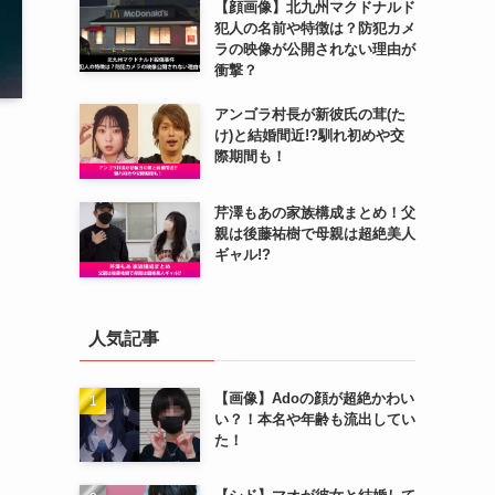
【顔画像】北九州マクドナルド
犯人の名前や特徴は？防犯カメ
ラの映像が公開されない理由が
衝撃？
アンゴラ村長が新彼氏の茸(た
け)と結婚間近!?馴れ初めや交
際期間も！
芹澤もあの家族構成まとめ！父
親は後藤祐樹で母親は超絶美人
ギャル!?
人気記事
【画像】Adoの顔が超絶かわい
い？！本名や年齢も流出してい
た！