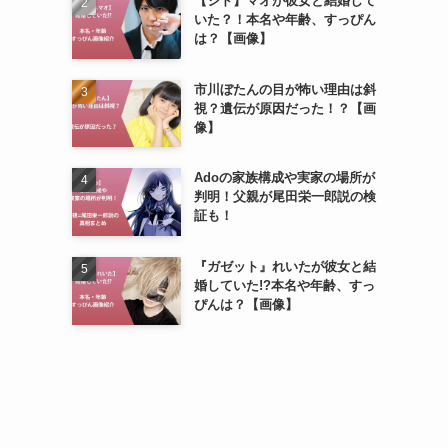
【シド】マオが彼女と結婚して
いた？！本名や年齢、すっぴん
は？【画像】
市川ぼたんの目が怖い理由は斜
視？遺伝が原因だった！？【画
像】
Adoの家族構成や実家の場所が
判明！父親が尾田栄一郎説の検
証も！
『ガゼット』れいたが彼女と結
婚していた!?本名や年齢、すっ
ぴんは？【画像】