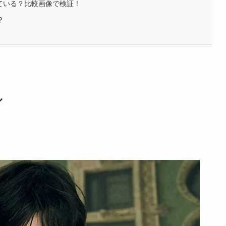
している？比較画像で検証！
？
ル