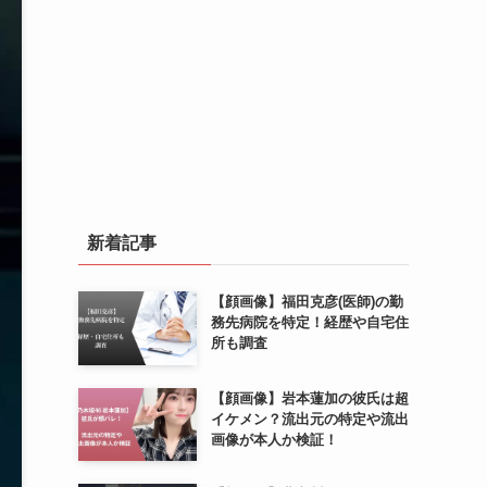
新着記事
【顔画像】福田克彦(医師)の勤
務先病院を特定！経歴や自宅住
所も調査
【顔画像】岩本蓮加の彼氏は超
イケメン？流出元の特定や流出
画像が本人か検証！