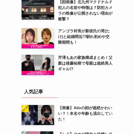
【顔画像】北九州マクドナルド
犯人の名前や特徴は？防犯カメ
ラの映像が公開されない理由が
衝撃？
アンゴラ村長が新彼氏の茸(た
け)と結婚間近!?馴れ初めや交
際期間も！
芹澤もあの家族構成まとめ！父
親は後藤祐樹で母親は超絶美人
ギャル!?
人気記事
【画像】Adoの顔が超絶かわい
い？！本名や年齢も流出してい
た！