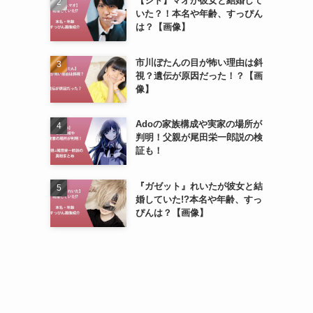
【シド】マオが彼女と結婚して
いた？！本名や年齢、すっぴん
は？【画像】
市川ぼたんの目が怖い理由は斜
視？遺伝が原因だった！？【画
像】
Adoの家族構成や実家の場所が
判明！父親が尾田栄一郎説の検
証も！
『ガゼット』れいたが彼女と結
婚していた!?本名や年齢、すっ
ぴんは？【画像】