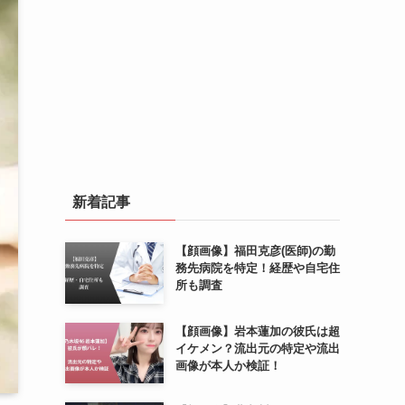
新着記事
【顔画像】福田克彦(医師)の勤
務先病院を特定！経歴や自宅住
所も調査
【顔画像】岩本蓮加の彼氏は超
イケメン？流出元の特定や流出
画像が本人か検証！