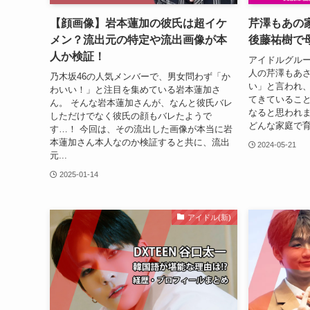
【顔画像】岩本蓮加の彼氏は超イケ
芹澤もあの
メン？流出元の特定や流出画像が本
後藤祐樹で
人か検証！
アイドルグルー
人の芹澤もあさ
乃木坂46の人気メンバーで、男女問わず「か
い」と言われ
わいい！」と注目を集めている岩本蓮加さ
てきているこ
ん。 そんな岩本蓮加さんが、なんと彼氏バレ
なると思われ
しただけでなく彼氏の顔もバレたようで
どんな家庭で育
す…！ 今回は、その流出した画像が本当に岩
本蓮加さん本人なのか検証すると共に、流出
2024-05-21
元...
2025-01-14
アイドル(新)