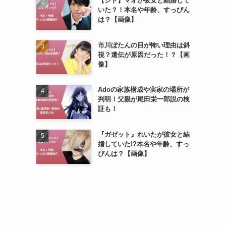
【シド】マオが彼女と結婚して
いた？！本名や年齢、すっぴん
は？【画像】
市川ぼたんの目が怖い理由は斜
視？遺伝が原因だった！？【画
像】
Adoの家族構成や実家の場所が
判明！父親が尾田栄一郎説の検
証も！
『ガゼット』れいたが彼女と結
婚していた!?本名や年齢、すっ
ぴんは？【画像】