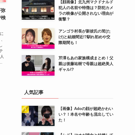
【顔画像】北九州マクドナルド
犯人の名前や特徴は？防犯カメ
蒼弥
ラの映像が公開されない理由が
で検
衝撃？
アンゴラ村長が新彼氏の茸(た
Iに
け)と結婚間近!?馴れ初めや交
り、
際期間も！
し
テ
と人
芹澤もあの家族構成まとめ！父
.
親は後藤祐樹で母親は超絶美人
ギャル!?
人気記事
【画像】Adoの顔が超絶かわい
い？！本名や年齢も流出してい
た！