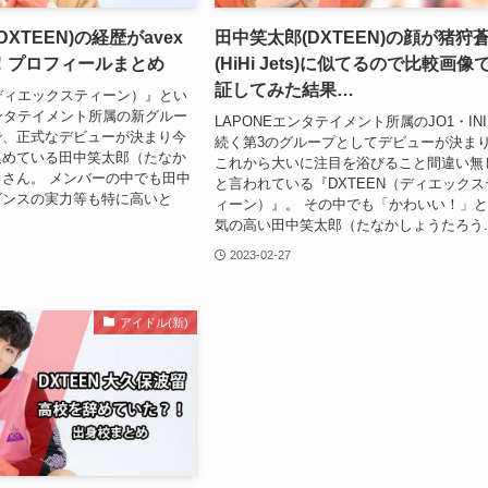
XTEEN)の経歴がavex
田中笑太郎(DXTEEN)の顔が猪狩
！プロフィールまとめ
(HiHi Jets)に似てるので比較画像
証してみた結果…
（ディエックスティーン）』とい
エンタテイメント所属の新グルー
LAPONEエンタテイメント所属のJO1・IN
で、正式なデビューが決まり今
続く第3のグループとしてデビューが決ま
集めている田中笑太郎（たなか
これから大いに注目を浴びること間違い無
さん。 メンバーの中でも田中
と言われている『DXTEEN（ディエックス
ダンスの実力等も特に高いと
ィーン）』。 その中でも「かわいい！」
気の高い田中笑太郎（たなかしょうたろう..
2023-02-27
アイドル(新)