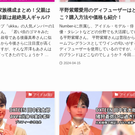
家族構成まとめ！父親は
平野紫耀愛用のディフューザーは
母親は超絶美人ギャル!?
こ？購入方法や価格も紹介！
プ『ukka』の人気メンバーの1
Number-iに所属し、アイドル・モデル・俳
ん。 「若い頃のゴマキみた
優・タレントなどどの分野でも大活躍して
、叔母である後藤真希さんに似
る平野紫耀さん。 平野紫耀さんは普段か
とから今後さらに注目度が高く
ームフレグランスとしてワインの匂いがす
ますが、そんな芹澤もあさんは
ディフューザーを使用しているのですが、
ってきたのでしょうか？ ...
のブランドはどこなのでしょうか？ 今回...
2024-04-15
アイドル(新)
アイドル(