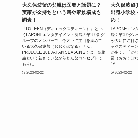
大久保波留の父親は医者と話題に？
大久保波留(
実家が金持ちという噂や家族構成も
出身小学校
調査！
め！
『DXTEEN（ディエックスティーン）』とい
LAPONEエン
うLAPONEエンタテイメント所属の第3の新グ
続く第3のグル
ループのメンバーで、今大いに注目を集めて
今大いに注目さ
いる大久保波留（おおくぼなる）さん。
ックスティーン
PRODUCE 101 JAPAN SEASON 2では、高校
が多く、「か
生という若さでいながらどんなコンセプトで
留（おおくぼなる
も常に...
JA...
2023-02-22
2023-02-22