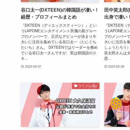
谷口太一(DXTEEN)の韓国語が凄い！
田中笑太郎(D
経歴・プロフィールまとめ
出身で凄い
『DXTEEN（ディエックスティーン）』とい
『DXTEEN
うLAPONEエンタテイメント所属の新グルー
うLAPONE
プのメンバーで、正式なデビューが決まり今
プのメンバー
大いに注目を集めている谷口太一（たにぐち
大いに注目を
たいち）さん。 DXTEENではリーダーを務め
しょうたろう）
ている谷口太一さんですが、実は韓国語のス
笑太郎さんは
キ...
思...
2023-03-07
2023-02-28
アイドル(新)