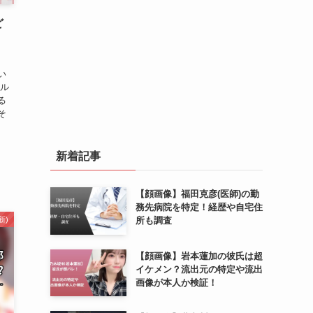
ど
い
らル
る
そ
新着記事
【顔画像】福田克彦(医師)の勤
務先病院を特定！経歴や自宅住
新)
所も調査
【顔画像】岩本蓮加の彼氏は超
イケメン？流出元の特定や流出
画像が本人か検証！